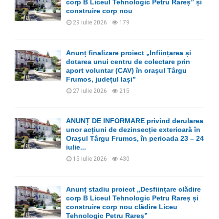
corp B Liceul Tehnologic Petru Rareș” și
construire corp nou
29 iulie 2026
179
Anunț finalizare proiect „Înființarea și
dotarea unui centru de colectare prin
aport voluntar (CAV) în orașul Târgu
Frumos, județul Iași”
27 iulie 2026
215
ANUNȚ DE INFORMARE privind derularea
unor acțiuni de dezinsecție exterioară în
Orașul Târgu Frumos, în perioada 23 – 24
iulie...
15 iulie 2026
430
Anunț stadiu proiect „Desființare clădire
corp B Liceul Tehnologic Petru Rareș și
construire corp nou clădire Liceu
Tehnologic Petru Rareș”