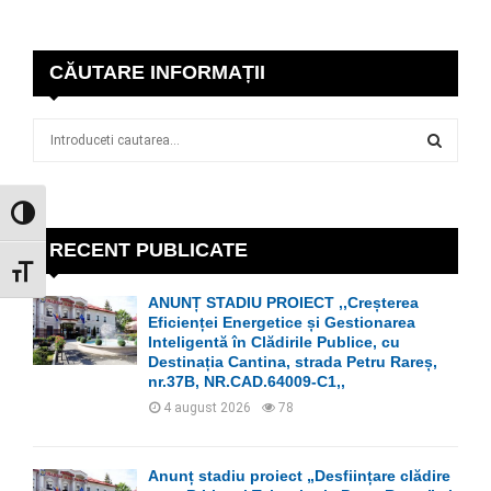
CĂUTARE INFORMAȚII
S
e
a
S
r
GLISOR NIVEL CONTRAST
c
E
h
RECENT PUBLICATE
f
A
GLISOR MĂRIME FONT
o
ANUNȚ STADIU PROIECT ,,Creșterea
r
R
Eficienței Energetice și Gestionarea
:
Inteligentă în Clădirile Publice, cu
C
Destinația Cantina, strada Petru Rareș,
nr.37B, NR.CAD.64009-C1,,
H
4 august 2026
78
Anunț stadiu proiect „Desființare clădire