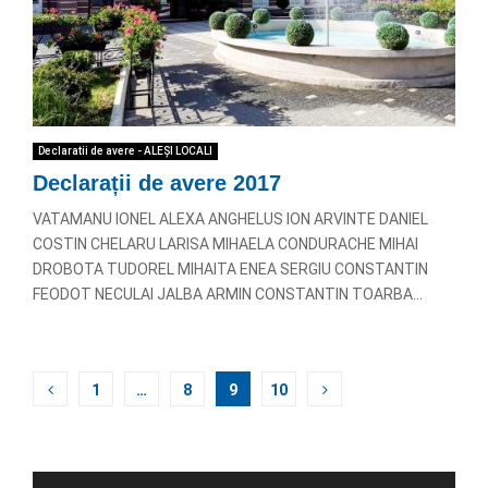
Declaratii de avere - ALEȘI LOCALI
Declarații de avere 2017
VATAMANU IONEL ALEXA ANGHELUS ION ARVINTE DANIEL
COSTIN CHELARU LARISA MIHAELA CONDURACHE MIHAI
DROBOTA TUDOREL MIHAITA ENEA SERGIU CONSTANTIN
FEODOT NECULAI JALBA ARMIN CONSTANTIN TOARBA...
Paginație
1
…
8
9
10
articole