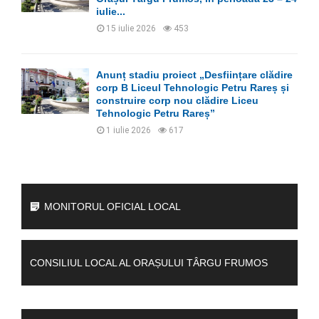
iulie...
15 iulie 2026
453
Anunț stadiu proiect „Desființare clădire
corp B Liceul Tehnologic Petru Rareș și
construire corp nou clădire Liceu
Tehnologic Petru Rareș”
1 iulie 2026
617
MONITORUL OFICIAL LOCAL
CONSILIUL LOCAL AL ORAȘULUI TÂRGU FRUMOS