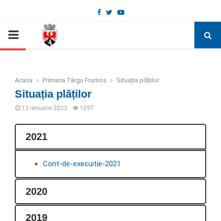
Facebook
Twitter
Youtube
Deschide bara de unelte
PRIMARY
MENU
Acasa
Primaria Târgu Frumos
Situația plăților
Situația plăților
13 ianuarie 2023
1097
2021
Cont-de-execuitie-2021
2020
2019