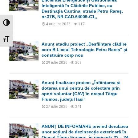
Eficienței Energetice și Gestionarea
:
Inteligentă în Clădirile Publice, cu
C
Destinația Cantina, strada Petru Rareș,
nr.37B, NR.CAD.64009-C1,,
H
GLISOR NIVEL CONTRAST
4 august 2026
117
GLISOR MĂRIME FONT
Anunț stadiu proiect „Desființare clădire
corp B Liceul Tehnologic Petru Rareș” și
construire corp nou
29 iulie 2026
209
Anunț finalizare proiect „Înființarea și
dotarea unui centru de colectare prin
aport voluntar (CAV) în orașul Târgu
Frumos, județul Iași”
27 iulie 2026
241
ANUNȚ DE INFORMARE privind derularea
unor acțiuni de dezinsecție exterioară în
Orașul Târgu Frumos, în perioada 23 – 24