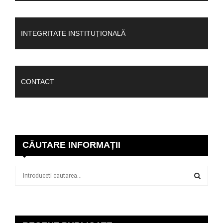
INTEGRITATE INSTITUȚIONALĂ
CONTACT
CĂUTARE INFORMAȚII
S
e
a
S
r
c
E