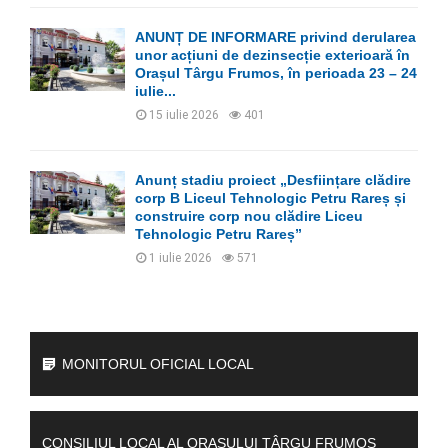
ANUNȚ DE INFORMARE privind derularea
unor acțiuni de dezinsecție exterioară în
Orașul Târgu Frumos, în perioada 23 – 24
iulie...
15 iulie 2026
401
Anunț stadiu proiect „Desființare clădire
corp B Liceul Tehnologic Petru Rareș și
construire corp nou clădire Liceu
Tehnologic Petru Rareș”
1 iulie 2026
571
MONITORUL OFICIAL LOCAL
CONSILIUL LOCAL AL ORAȘULUI TÂRGU FRUMOS