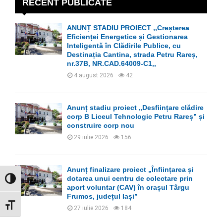
h
RECENT PUBLICATE
f
A
o
ANUNȚ STADIU PROIECT ,,Creșterea
r
R
Eficienței Energetice și Gestionarea
:
Inteligentă în Clădirile Publice, cu
C
Destinația Cantina, strada Petru Rareș,
nr.37B, NR.CAD.64009-C1,,
H
4 august 2026
42
Anunț stadiu proiect „Desființare clădire
corp B Liceul Tehnologic Petru Rareș” și
construire corp nou
29 iulie 2026
156
Anunț finalizare proiect „Înființarea și
dotarea unui centru de colectare prin
GLISOR NIVEL CONTRAST
aport voluntar (CAV) în orașul Târgu
Frumos, județul Iași”
GLISOR MĂRIME FONT
27 iulie 2026
184