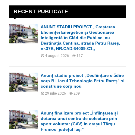
c
E
h
RECENT PUBLICATE
f
A
o
ANUNȚ STADIU PROIECT ,,Creșterea
r
R
Eficienței Energetice și Gestionarea
:
Inteligentă în Clădirile Publice, cu
C
Destinația Cantina, strada Petru Rareș,
nr.37B, NR.CAD.64009-C1,,
H
4 august 2026
117
Anunț stadiu proiect „Desființare clădire
corp B Liceul Tehnologic Petru Rareș” și
construire corp nou
29 iulie 2026
209
Anunț finalizare proiect „Înființarea și
dotarea unui centru de colectare prin
aport voluntar (CAV) în orașul Târgu
Frumos, județul Iași”