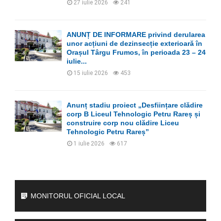
27 iulie 2026
241
ANUNȚ DE INFORMARE privind derularea
unor acțiuni de dezinsecție exterioară în
Orașul Târgu Frumos, în perioada 23 – 24
iulie...
15 iulie 2026
453
Anunț stadiu proiect „Desființare clădire
corp B Liceul Tehnologic Petru Rareș și
construire corp nou clădire Liceu
Tehnologic Petru Rareș”
1 iulie 2026
617
MONITORUL OFICIAL LOCAL