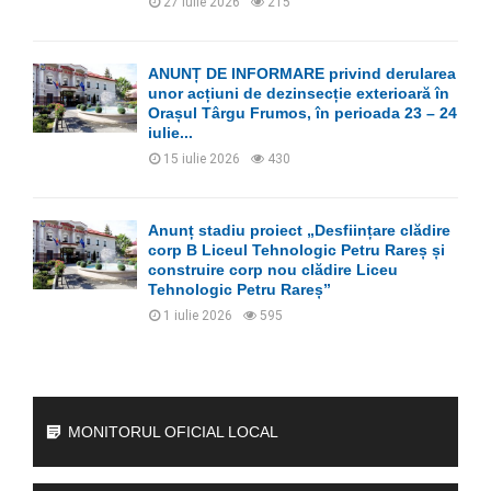
27 iulie 2026
215
ANUNȚ DE INFORMARE privind derularea
unor acțiuni de dezinsecție exterioară în
Orașul Târgu Frumos, în perioada 23 – 24
iulie...
15 iulie 2026
430
Anunț stadiu proiect „Desființare clădire
corp B Liceul Tehnologic Petru Rareș și
construire corp nou clădire Liceu
Tehnologic Petru Rareș”
1 iulie 2026
595
MONITORUL OFICIAL LOCAL