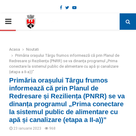
Facebook
Twitter
Youtube
Deschide bara de unelte
PRIMARY
MENU
Acasa
Noutati
Primăria orașului Târgu frumos informează că prin Planul de
Redresare și Reziliența (PNRR) se va dinanța programul „Prima
conectare la sistemul public de alimentare cu apă și canalizare
(etapa a II-a))”
Primăria orașului Târgu frumos
informează că prin Planul de
Redresare și Reziliența (PNRR) se va
dinanța programul „Prima conectare
la sistemul public de alimentare cu
apă și canalizare (etapa a II-a))”
23 ianuarie 2023
968