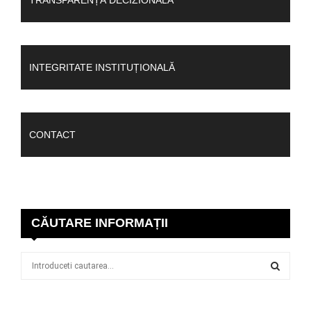
TRANSPARENȚĂ DECIZIONALĂ
INTEGRITATE INSTITUȚIONALĂ
CONTACT
CĂUTARE INFORMAȚII
S
e
a
S
r