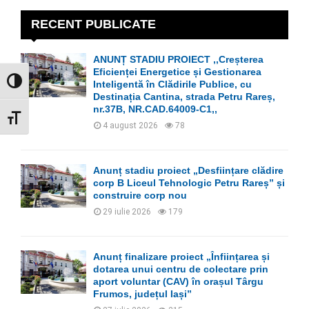
c
E
h
RECENT PUBLICATE
f
A
o
ANUNȚ STADIU PROIECT ,,Creșterea
r
R
Eficienței Energetice și Gestionarea
:
GLISOR NIVEL CONTRAST
Inteligentă în Clădirile Publice, cu
C
Destinația Cantina, strada Petru Rareș,
nr.37B, NR.CAD.64009-C1,,
GLISOR MĂRIME FONT
H
4 august 2026
78
Anunț stadiu proiect „Desființare clădire
corp B Liceul Tehnologic Petru Rareș” și
construire corp nou
29 iulie 2026
179
Anunț finalizare proiect „Înființarea și
dotarea unui centru de colectare prin
aport voluntar (CAV) în orașul Târgu
Frumos, județul Iași”