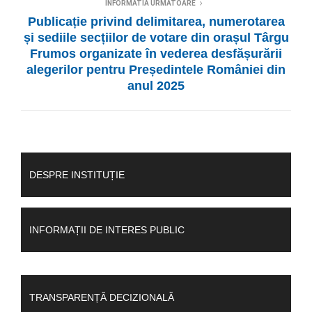
INFORMATIA URMATOARE
Publicație privind delimitarea, numerotarea
și sediile secțiilor de votare din orașul Târgu
Frumos organizate în vederea desfășurării
alegerilor pentru Președintele României din
anul 2025
DESPRE INSTITUȚIE
INFORMAȚII DE INTERES PUBLIC
TRANSPARENȚĂ DECIZIONALĂ