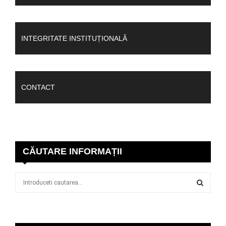
INTEGRITATE INSTITUȚIONALĂ
CONTACT
CĂUTARE INFORMAȚII
S
e
a
S
r
c
E