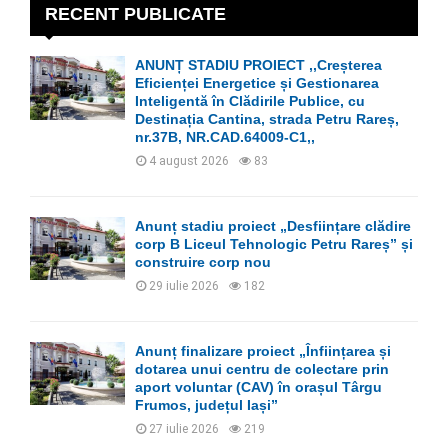
h
RECENT PUBLICATE
f
A
o
ANUNȚ STADIU PROIECT ,,Creșterea
r
R
Eficienței Energetice și Gestionarea
:
Inteligentă în Clădirile Publice, cu
C
Destinația Cantina, strada Petru Rareș,
nr.37B, NR.CAD.64009-C1,,
H
4 august 2026
83
Anunț stadiu proiect „Desființare clădire
corp B Liceul Tehnologic Petru Rareș” și
construire corp nou
29 iulie 2026
182
Anunț finalizare proiect „Înființarea și
dotarea unui centru de colectare prin
aport voluntar (CAV) în orașul Târgu
Frumos, județul Iași”
27 iulie 2026
219