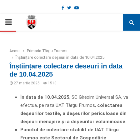
Facebook
Twitter
Youtube
Deschide bara de unelte
PRIMARY
MENU
Acasa
Primaria Târgu Frumos
Înștiințare colectare deșeuri în data de 10.04.2025
Înștiințare colectare deșeuri în data
de 10.04.2025
27 martie 2025
1518
În data de 10.04.2025
, SC Girexim Universal SA, va
efectua, pe raza UAT Târgu Frumos,
colectarea
deșeurilor textile, a deșeurilor periculoase din
deșeuri menajere și a deșeurilor voluminoase.
Punctul de colectare stabilit de UAT Târgu
Frumos este Sectorul de Gospodărie