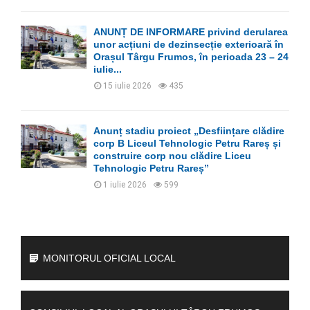
ANUNȚ DE INFORMARE privind derularea
unor acțiuni de dezinsecție exterioară în
Orașul Târgu Frumos, în perioada 23 – 24
iulie...
15 iulie 2026
435
Anunț stadiu proiect „Desființare clădire
corp B Liceul Tehnologic Petru Rareș și
construire corp nou clădire Liceu
Tehnologic Petru Rareș”
1 iulie 2026
599
MONITORUL OFICIAL LOCAL