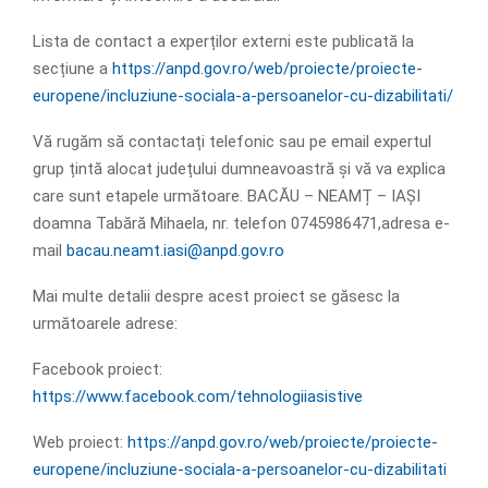
Lista de contact a experților externi este publicată la
secțiune a
https://anpd.gov.ro/web/proiecte/proiecte-
europene/incluziune-sociala-a-persoanelor-cu-dizabilitati/
Vă rugăm să contactați telefonic sau pe email expertul
grup țintă alocat județului dumneavoastră și vă va explica
care sunt etapele următoare. BACĂU – NEAMȚ – IAȘI
doamna Tabără Mihaela, nr. telefon 0745986471,adresa e-
mail
bacau.neamt.iasi@anpd.gov.ro
Mai multe detalii despre acest proiect se găsesc la
următoarele adrese:
Facebook proiect:
https://www.facebook.com/tehnologiiasistive
Web proiect:
https://anpd.gov.ro/web/proiecte/proiecte-
europene/incluziune-sociala-a-persoanelor-cu-dizabilitati