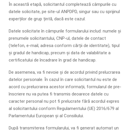
În această etapă, solicitantul completează câmpurile cu
datele solicitate, pe site-ul ANPDPD, singur sau cu sprijinul
experților de grup țintă, dacă este cazul.
Datele solicitate în câmpurile formularului includ: numele și
prenumele solicitantului, CNP-ul, datele de contact
(telefon, e-mail, adresa conform cărții de identitate), tipul
și gradul de handicap, precum și data de valabilitate a
certiﬁcatului de încadrare în grad de handicap.
De asemenea, va ﬁ nevoie și de acordul privind prelucrarea
datelor personale. În cazul în care solicitantul nu este de
acord cu prelucrarea acestor informații, formularul de pre-
înscriere nu va putea ﬁ transmis deoarece datele cu
caracter personal nu pot ﬁ prelucrate fără acordul expres
al solicitantului conform Regulamentului (UE) 2016/679 al
Parlamentului European și al Consiliului.
După transmiterea formularului, va ﬁ generat automat un