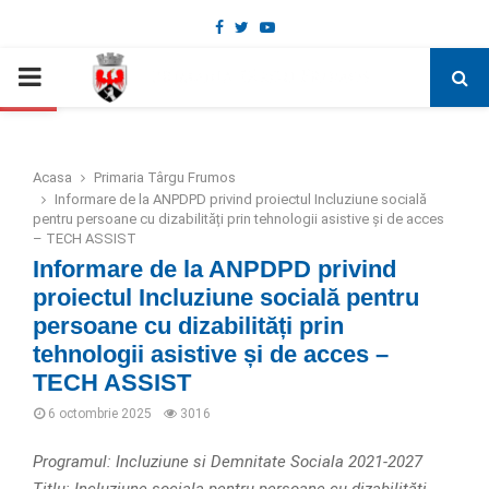
Facebook
Twitter
Youtube
Deschide bara de unelte
PRIMARY
MENU
Acasa
Primaria Târgu Frumos
Informare de la ANPDPD privind proiectul Incluziune socială
pentru persoane cu dizabilități prin tehnologii asistive și de acces
– TECH ASSIST
Informare de la ANPDPD privind
proiectul Incluziune socială pentru
persoane cu dizabilități prin
tehnologii asistive și de acces –
TECH ASSIST
6 octombrie 2025
3016
Programul: Incluziune si Demnitate Sociala 2021-2027
Titlu: Incluziune sociala pentru persoane cu dizabilități