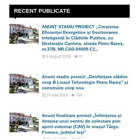
c
E
h
RECENT PUBLICATE
f
A
o
ANUNȚ STADIU PROIECT ,,Creșterea
r
R
Eficienței Energetice și Gestionarea
:
Inteligentă în Clădirile Publice, cu
C
Destinația Cantina, strada Petru Rareș,
nr.37B, NR.CAD.64009-C1,,
H
4 august 2026
91
Anunț stadiu proiect „Desființare clădire
corp B Liceul Tehnologic Petru Rareș” și
construire corp nou
29 iulie 2026
189
Anunț finalizare proiect „Înființarea și
dotarea unui centru de colectare prin
aport voluntar (CAV) în orașul Târgu
Frumos, județul Iași”