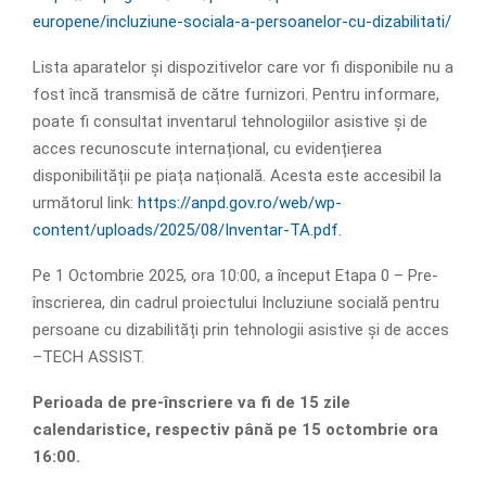
europene/incluziune-sociala-a-persoanelor-cu-dizabilitati/
Lista aparatelor și dispozitivelor care vor ﬁ disponibile nu a
fost încă transmisă de către furnizori. Pentru informare,
poate ﬁ consultat inventarul tehnologiilor asistive și de
acces recunoscute internațional, cu evidențierea
disponibilității pe piața națională. Acesta este accesibil la
următorul link:
https://anpd.gov.ro/web/wp-
content/uploads/2025/08/Inventar-TA.pdf
.
Pe 1 Octombrie 2025, ora 10:00, a început Etapa 0 – Pre-
înscrierea, din cadrul proiectului Incluziune socială pentru
persoane cu dizabilități prin tehnologii asistive și de acces
–TECH ASSIST.
Perioada de pre-înscriere va ﬁ de 15 zile
calendaristice, respectiv până pe 15 octombrie ora
16:00.