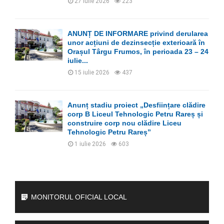
27 iulie 2026
223
ANUNȚ DE INFORMARE privind derularea
unor acțiuni de dezinsecție exterioară în
Orașul Târgu Frumos, în perioada 23 – 24
iulie...
15 iulie 2026
437
Anunț stadiu proiect „Desființare clădire
corp B Liceul Tehnologic Petru Rareș și
construire corp nou clădire Liceu
Tehnologic Petru Rareș”
1 iulie 2026
603
MONITORUL OFICIAL LOCAL