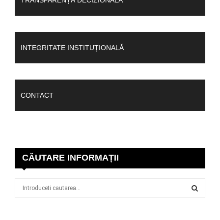
TRANSPARENȚĂ DECIZIONALĂ
INTEGRITATE INSTITUȚIONALĂ
CONTACT
CĂUTARE INFORMAȚII
S
e
a
S
r