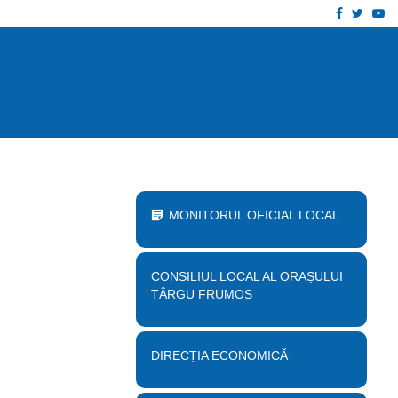
Facebook
Twitt
Yo
 proiect „Desființare clădire corp B…
Anu
MONITORUL OFICIAL LOCAL
CONSILIUL LOCAL AL ORAȘULUI
TÂRGU FRUMOS
DIRECȚIA ECONOMICĂ