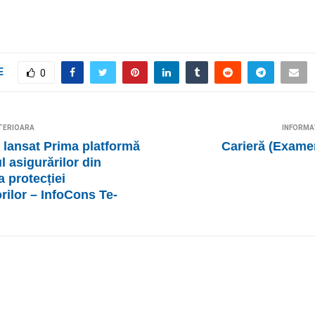
E
0
TERIOARA
INFORMA
 lansat Prima platformă
Carieră (Exame
l asigurărilor din
 protecției
ilor – InfoCons Te-