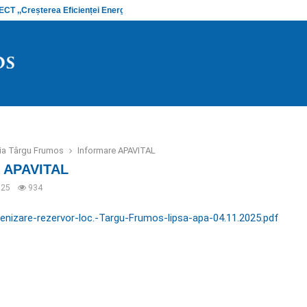
 ,,Creșterea Eficienței Energetice și…
Anunț stadiu
ria Târgu Frumos
Informare APAVITAL
e APAVITAL
025
934
enizare-rezervor-loc.-Targu-Frumos-lipsa-apa-04.11.2025.pdf