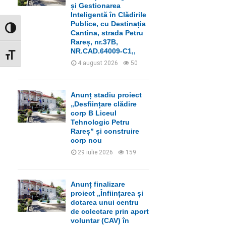
C
și Gestionarea
Inteligentă în Clădirile
H
Publice, cu Destinația
GLISOR NIVEL CONTRAST
Cantina, strada Petru
Rareș, nr.37B,
NR.CAD.64009-C1,,
GLISOR MĂRIME FONT
4 august 2026
50
Anunț stadiu proiect
„Desființare clădire
corp B Liceul
Tehnologic Petru
Rareș” și construire
corp nou
29 iulie 2026
159
Anunț finalizare
proiect „Înființarea și
dotarea unui centru
de colectare prin aport
voluntar (CAV) în