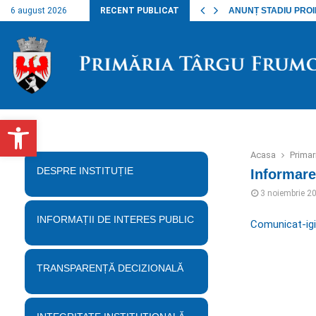
nalul lucrărilor…
6 august 2026
RECENT PUBLICAT
ANUNȚ STADIU PROIECT
Deschide bara de unelte
Acasa
Prima
DESPRE INSTITUȚIE
Informar
3 noiembrie 2
INFORMAȚII DE INTERES PUBLIC
Comunicat-igi
TRANSPARENȚĂ DECIZIONALĂ