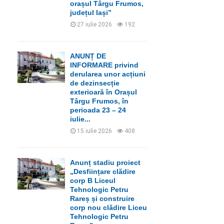
orașul Târgu Frumos,
județul Iași”
27 iulie 2026
192
ANUNȚ DE
INFORMARE privind
derularea unor acțiuni
de dezinsecție
exterioară în Orașul
Târgu Frumos, în
perioada 23 – 24
iulie...
15 iulie 2026
408
Anunț stadiu proiect
„Desființare clădire
corp B Liceul
Tehnologic Petru
Rareș și construire
corp nou clădire Liceu
Tehnologic Petru