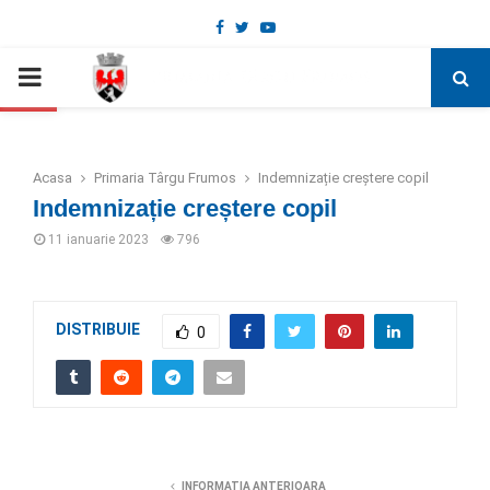
Facebook
Twitter
Youtube
Deschide bara de unelte
PRIMARY
MENU
Acasa
Primaria Târgu Frumos
Indemnizație creștere copil
Indemnizație creștere copil
11 ianuarie 2023
796
DISTRIBUIE
0
INFORMATIA ANTERIOARA