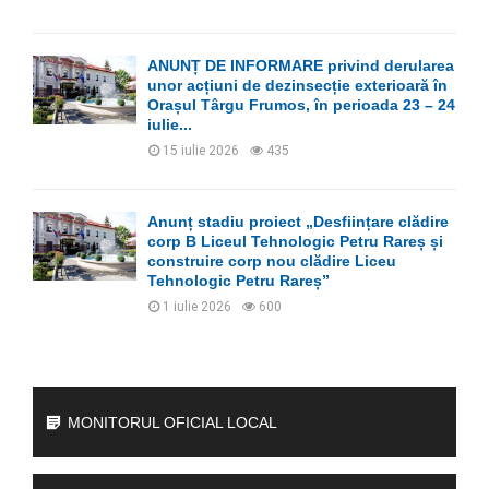
ANUNȚ DE INFORMARE privind derularea
unor acțiuni de dezinsecție exterioară în
Orașul Târgu Frumos, în perioada 23 – 24
iulie...
15 iulie 2026
435
Anunț stadiu proiect „Desființare clădire
corp B Liceul Tehnologic Petru Rareș și
construire corp nou clădire Liceu
Tehnologic Petru Rareș”
1 iulie 2026
600
MONITORUL OFICIAL LOCAL