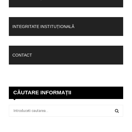
INTEGRITATE INSTITUȚIONALĂ
CONTACT
CĂUTARE INFORMAȚII
S
e
a
S
r