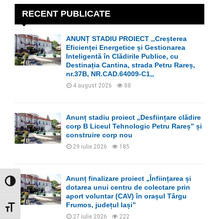
c
E
h
RECENT PUBLICATE
f
A
o
ANUNȚ STADIU PROIECT ,,Creșterea
r
R
Eficienței Energetice și Gestionarea
:
Inteligentă în Clădirile Publice, cu
C
Destinația Cantina, strada Petru Rareș,
nr.37B, NR.CAD.64009-C1,,
H
4 august 2026
88
Anunț stadiu proiect „Desființare clădire
corp B Liceul Tehnologic Petru Rareș” și
construire corp nou
29 iulie 2026
185
Anunț finalizare proiect „Înființarea și
GLISOR NIVEL CONTRAST
dotarea unui centru de colectare prin
aport voluntar (CAV) în orașul Târgu
Frumos, județul Iași”
GLISOR MĂRIME FONT
27 iulie 2026
222