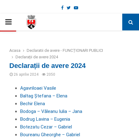
Facebook
Twitter
Youtube
Deschide bara de unelte
PRIMARY
MENU
Acasa
Declaratii de avere - FUNCȚIONARI PUBLICI
Declarații de avere 2024
Declarații de avere 2024
26 aprilie 2024
2050
Agavriloaei Vasile
Baltag Ștefana – Elena
Bechir Elena
Bodoga – Văleanu Iulia – Jana
Bodrug Lavina – Eugenia
Botezatu Cezar – Gabriel
Boureanu Gheorghe – Gabriel