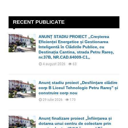
a
S
r
c
E
h
RECENT PUBLICATE
f
A
o
ANUNȚ STADIU PROIECT ,,Creșterea
r
R
Eficienței Energetice și Gestionarea
:
Inteligentă în Clădirile Publice, cu
C
Destinația Cantina, strada Petru Rareș,
nr.37B, NR.CAD.64009-C1,,
H
4 august 2026
63
Anunț stadiu proiect „Desființare clădire
corp B Liceul Tehnologic Petru Rareș” și
construire corp nou
29 iulie 2026
170
Anunț finalizare proiect „Înființarea și
dotarea unui centru de colectare prin