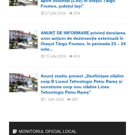
aport voluntar (CAV) în orașul Târgu
Frumos, județul Iași”
27 iulie 2026
204
ANUNȚ DE INFORMARE privind derularea
unor acțiuni de dezinsecție exterioară în
Orașul Târgu Frumos, în perioada 23 – 24
iulie...
15 iulie 2026
418
Anunț stadiu proiect „Desființare clădire
corp B Liceul Tehnologic Petru Rareș și
construire corp nou clădire Liceu
Tehnologic Petru Rareș”
1 iulie 2026
585
MONITORUL OFICIAL LOCAL