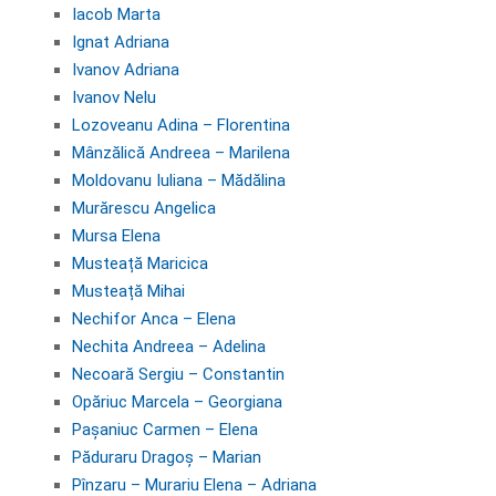
Iacob Marta
Ignat Adriana
Ivanov Adriana
Ivanov Nelu
Lozoveanu Adina – Florentina
Mânzălică Andreea – Marilena
Moldovanu Iuliana – Mădălina
Murărescu Angelica
Mursa Elena
Musteață Maricica
Musteață Mihai
Nechifor Anca – Elena
Nechita Andreea –
Adelina
Necoară Sergiu – Constantin
Opăriuc Marcela – Georgiana
Pașaniuc Carmen – Elena
Păduraru Dragoș – Marian
Pînzaru – Murariu Elena – Adriana