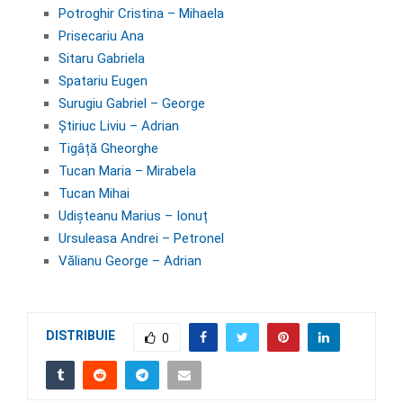
Potroghir Cristina – Mihaela
Prisecariu Ana
Sitaru Gabriela
Spatariu Eugen
Surugiu Gabriel – George
Știriuc Liviu – Adrian
Tigâță Gheorghe
Tucan Maria – Mirabela
Tucan Mihai
Udișteanu Marius – Ionuț
Ursuleasa Andrei – Petronel
Vălianu George – Adrian
DISTRIBUIE
0