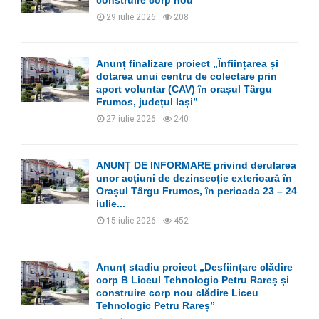
construire corp nou
29 iulie 2026
208
Anunț finalizare proiect „Înființarea și
dotarea unui centru de colectare prin
aport voluntar (CAV) în orașul Târgu
Frumos, județul Iași”
27 iulie 2026
240
ANUNȚ DE INFORMARE privind derularea
unor acțiuni de dezinsecție exterioară în
Orașul Târgu Frumos, în perioada 23 – 24
iulie...
15 iulie 2026
452
Anunț stadiu proiect „Desființare clădire
corp B Liceul Tehnologic Petru Rareș și
construire corp nou clădire Liceu
Tehnologic Petru Rareș”