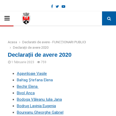
Facebook
Twitter
Youtube
Deschide bara de unelte
PRIMARY
MENU
Acasa
Declaratii de avere - FUNCȚIONARI PUBLICI
Declarații de avere 2020
Declarații de avere 2020
1 februarie 2023
759
Agavriloaie Vasile
Baltag Ștefana Elena
Bechir Elena
Bivol Anca
Bodoga Văleanu Iulia Jana
Bodrug Lavinia Eugenia
Boureanu Gheorghe Gabriel