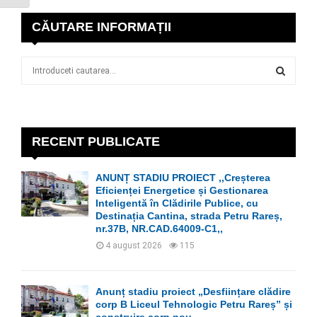
CĂUTARE INFORMAȚII
S
e
a
S
r
c
E
h
RECENT PUBLICATE
f
A
o
ANUNȚ STADIU PROIECT ,,Creșterea
r
R
Eficienței Energetice și Gestionarea
:
Inteligentă în Clădirile Publice, cu
C
Destinația Cantina, strada Petru Rareș,
nr.37B, NR.CAD.64009-C1,,
H
4 august 2026
115
Anunț stadiu proiect „Desființare clădire
corp B Liceul Tehnologic Petru Rareș” și