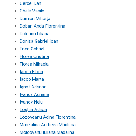
Cercel Dan
Chele Vasile
Damian Mihăiță
Doban Anda Florentina
Doleanu Liliana
Donisa Gabriel Ioan
Enea Gabriel
Florea Cristina
Florea Mihaela
Iacob Florin
Iacob Marta
Ignat Adriana
Ivanov Adriana
Ivanov Nelu
Loghin Adrian
Lozoveanu Adina Florentina
Manzalica Andreea Marilena
Moldovanu Iuliana Madalina