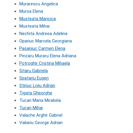
Mu
raresc
u Angelica
Mursa Elena
Musteata Maricica
Musteata Mihai
Nechita Andreea Adelina
Opariuc Marcela Georgiana
Pasaniuc Carmen Elena
Pinzaru Muraru Elena Adriana
Potroghir Cristina Mihaela
Sitaru Gabriela
Spatariu Eugen
Stiriuc Liviu Adrian
Tigata Gheorghe
Tucan Maria Mirabela
Tucan Mihai
Valache Arghir Gabriel
Valianu George Adrian