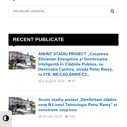
S
e
a
S
r
c
E
h
RECENT PUBLICATE
f
A
o
ANUNȚ STADIU PROIECT ,,Creșterea
r
R
Eficienței Energetice și Gestionarea
:
Inteligentă în Clădirile Publice, cu
C
Destinația Cantina, strada Petru Rareș,
nr.37B, NR.CAD.64009-C1,,
H
4 august 2026
87
Anunț stadiu proiect „Desființare clădire
corp B Liceul Tehnologic Petru Rareș” și
construire corp nou
29 iulie 2026
184
GLISOR NIVEL CONTRAST