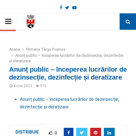
Facebook
Twitter
Youtube
Deschide bara de unelte
PRIMARY
MENU
Acasa
Primaria Târgu Frumos
Anunț public – începerea lucrărilor de dezinsecție, dezinfecție
și deratizare
Anunț public – începerea lucrărilor de
dezinsecție, dezinfecție și deratizare
4 mai 2023
976
Anunț public – începerea lucrărilor de dezinsecție,
dezinfecție și deratizare
DISTRIBUIE
0