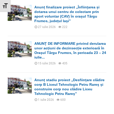
GLISOR MĂRIME FONT
Anunț finalizare proiect „Înființarea și
dotarea unui centru de colectare prin
aport voluntar (CAV) în orașul Târgu
Frumos, județul Iași”
27 iulie 2026
222
ANUNȚ DE INFORMARE privind derularea
unor acțiuni de dezinsecție exterioară în
Orașul Târgu Frumos, în perioada 23 – 24
iulie...
15 iulie 2026
435
Anunț stadiu proiect „Desființare clădire
corp B Liceul Tehnologic Petru Rareș și
construire corp nou clădire Liceu
Tehnologic Petru Rareș”
1 iulie 2026
600