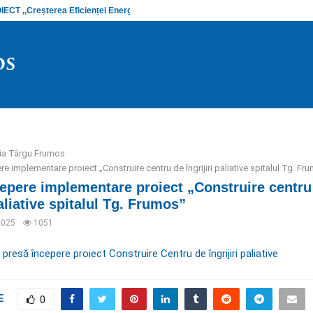
CT ,,Creșterea Eficienței Energetice și…
Anunț stadi
ria Târgu Frumos
e implementare proiect „Construire centru de îngrijiri paliative spitalul Tg. Fr
epere implementare proiect „Construire centru
paliative spitalul Tg. Frumos”
2025
1051
resă începere proiect Construire Centru de îngrijiri paliative
E
0