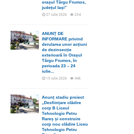
orașul Târgu Frumos,
județul Iași”
27 iulie 2026
234
ANUNȚ DE
INFORMARE privind
derularea unor acțiuni
de dezinsecție
exterioară în Orașul
Târgu Frumos, în
perioada 23 – 24
iulie...
15 iulie 2026
446
Anunț stadiu proiect
„Desființare clădire
corp B Liceul
Tehnologic Petru
Rareș și construire
corp nou clădire Liceu
Tehnologic Petru