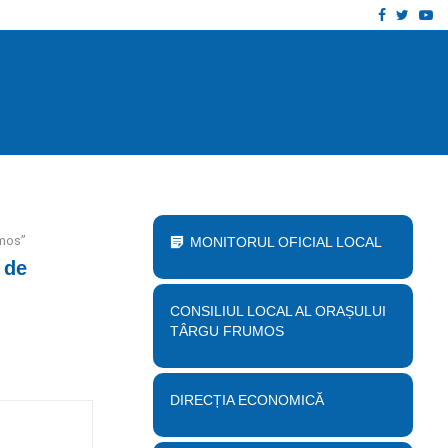
Facebook
Twitt
Yo
u proiect „Desființare clădire corp B…
An
umos”
MONITORUL OFICIAL LOCAL
 de
CONSILIUL LOCAL AL ORAȘULUI
TÂRGU FRUMOS
DIRECȚIA ECONOMICĂ