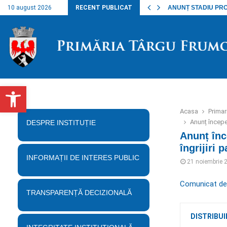
inalul lucrărilor…
10 august 2026
RECENT PUBLICAT
ANUNȚ STADIU PROIE
Deschide bara de unelte
Acasa
Prima
Anunț începer
DESPRE INSTITUȚIE
Anunț înc
îngrijiri 
INFORMAȚII DE INTERES PUBLIC
21 noiembrie 
Comunicat de p
TRANSPARENȚĂ DECIZIONALĂ
DISTRIBUI