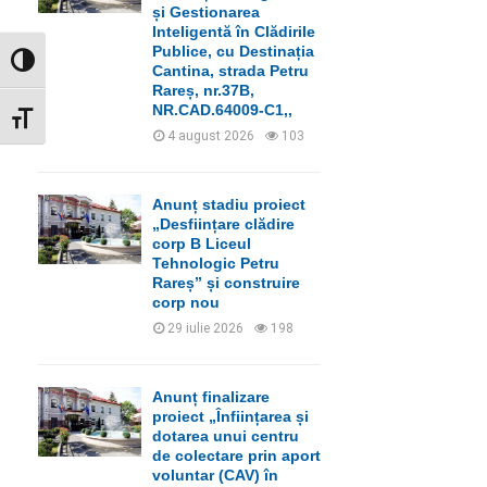
C
și Gestionarea
Inteligentă în Clădirile
H
Publice, cu Destinația
GLISOR NIVEL CONTRAST
Cantina, strada Petru
Rareș, nr.37B,
NR.CAD.64009-C1,,
GLISOR MĂRIME FONT
4 august 2026
103
Anunț stadiu proiect
„Desființare clădire
corp B Liceul
Tehnologic Petru
Rareș” și construire
corp nou
29 iulie 2026
198
Anunț finalizare
proiect „Înființarea și
dotarea unui centru
de colectare prin aport
voluntar (CAV) în