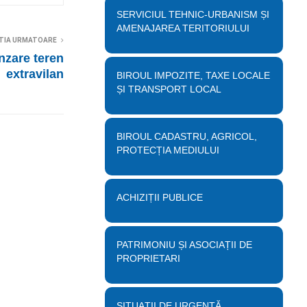
SERVICIUL TEHNIC-URBANISM ȘI
AMENAJAREA TERITORIULUI
TIA URMATOARE
nzare teren
extravilan
BIROUL IMPOZITE, TAXE LOCALE
ȘI TRANSPORT LOCAL
BIROUL CADASTRU, AGRICOL,
PROTECȚIA MEDIULUI
ACHIZIȚII PUBLICE
PATRIMONIU ȘI ASOCIAȚII DE
PROPRIETARI
SITUAȚII DE URGENȚĂ