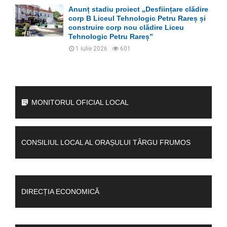
Anunț stadiu proiect „Desființare clădire
corp B Liceul Tehnologic Petru Rareș și
construire corp nou clădire Liceu
Tehnologic Petru Rareș”
1 iulie 2026
601
MONITORUL OFICIAL LOCAL
CONSILIUL LOCAL AL ORAȘULUI TÂRGU FRUMOS
DIRECȚIA ECONOMICĂ