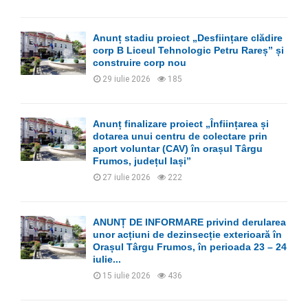
Anunț stadiu proiect „Desființare clădire
corp B Liceul Tehnologic Petru Rareș” și
construire corp nou
29 iulie 2026
185
Anunț finalizare proiect „Înființarea și
dotarea unui centru de colectare prin
aport voluntar (CAV) în orașul Târgu
Frumos, județul Iași”
27 iulie 2026
222
ANUNȚ DE INFORMARE privind derularea
unor acțiuni de dezinsecție exterioară în
Orașul Târgu Frumos, în perioada 23 – 24
iulie...
15 iulie 2026
436