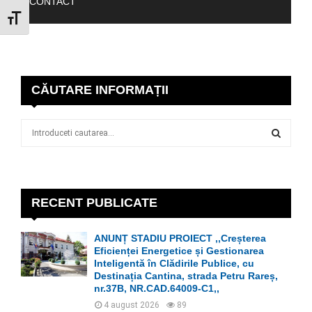
CONTACT
GLISOR MĂRIME FONT
CĂUTARE INFORMAȚII
S
e
a
S
r
c
E
h
RECENT PUBLICATE
f
A
o
ANUNȚ STADIU PROIECT ,,Creșterea
r
R
Eficienței Energetice și Gestionarea
:
Inteligentă în Clădirile Publice, cu
C
Destinația Cantina, strada Petru Rareș,
nr.37B, NR.CAD.64009-C1,,
H
4 august 2026
89