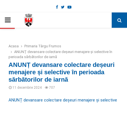
Facebook
Twitter
Youtube
Deschide bara de unelte
PRIMARY
MENU
Acasa
Primaria Târgu Frumos
ANUNȚ devansare colectare deșeuri menajere și selective în
perioada sărbătorilor de iarnă
ANUNȚ devansare colectare deșeuri
menajere și selective în perioada
sărbătorilor de iarnă
11 decembrie 2024
707
ANUNȚ devansare colectare deșeuri menajere și selective