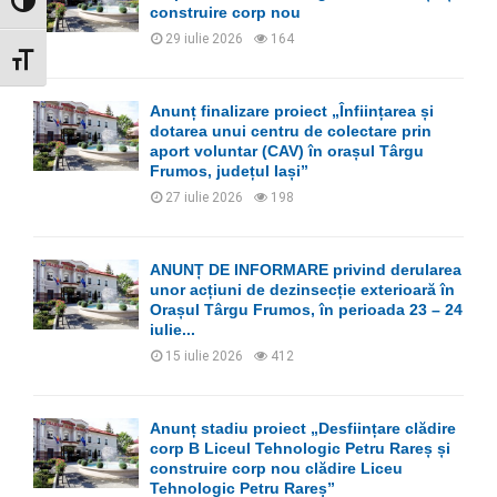
GLISOR NIVEL CONTRAST
construire corp nou
29 iulie 2026
164
GLISOR MĂRIME FONT
Anunț finalizare proiect „Înființarea și
dotarea unui centru de colectare prin
aport voluntar (CAV) în orașul Târgu
Frumos, județul Iași”
27 iulie 2026
198
ANUNȚ DE INFORMARE privind derularea
unor acțiuni de dezinsecție exterioară în
Orașul Târgu Frumos, în perioada 23 – 24
iulie...
15 iulie 2026
412
Anunț stadiu proiect „Desființare clădire
corp B Liceul Tehnologic Petru Rareș și
construire corp nou clădire Liceu
Tehnologic Petru Rareș”