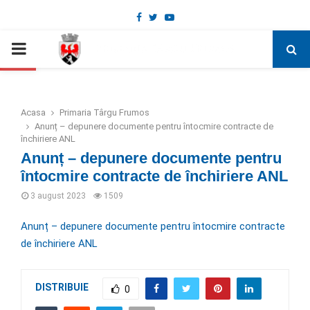
Facebook
Twitter
Youtube
Deschide bara de unelte
PRIMARY
MENU
Acasa
Primaria Târgu Frumos
Anunț – depunere documente pentru întocmire contracte de
închiriere ANL
Anunț – depunere documente pentru
întocmire contracte de închiriere ANL
3 august 2023
1509
Anunț – depunere documente pentru întocmire contracte
de închiriere ANL
DISTRIBUIE
0