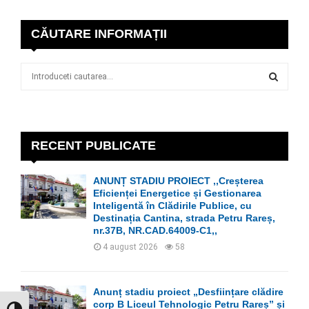
CĂUTARE INFORMAȚII
S
e
a
S
r
c
E
h
RECENT PUBLICATE
f
A
o
ANUNȚ STADIU PROIECT ,,Creșterea
r
R
Eficienței Energetice și Gestionarea
:
Inteligentă în Clădirile Publice, cu
C
Destinația Cantina, strada Petru Rareș,
nr.37B, NR.CAD.64009-C1,,
H
4 august 2026
58
Anunț stadiu proiect „Desființare clădire
corp B Liceul Tehnologic Petru Rareș” și