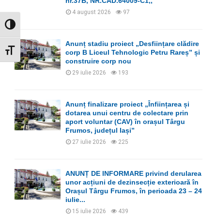
nr.37B, NR.CAD.64009-C1,,
H
4 august 2026
97
GLISOR NIVEL CONTRAST
Anunț stadiu proiect „Desființare clădire
GLISOR MĂRIME FONT
corp B Liceul Tehnologic Petru Rareș” și
construire corp nou
29 iulie 2026
193
Anunț finalizare proiect „Înființarea și
dotarea unui centru de colectare prin
aport voluntar (CAV) în orașul Târgu
Frumos, județul Iași”
27 iulie 2026
225
ANUNȚ DE INFORMARE privind derularea
unor acțiuni de dezinsecție exterioară în
Orașul Târgu Frumos, în perioada 23 – 24
iulie...
15 iulie 2026
439