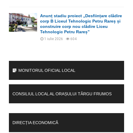
Anunț stadiu proiect „Desființare clădire
corp B Liceul Tehnologic Petru Rareș și
construire corp nou clădire Liceu
Tehnologic Petru Rareș”
1 iulie 2026
604
MONITORUL OFICIAL LOCAL
CONSILIUL LOCAL AL ORAȘULUI TÂRGU FRUMOS
DIRECȚIA ECONOMICĂ