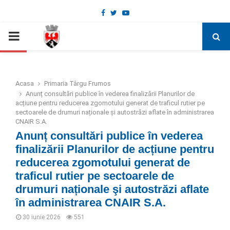
Facebook
Twitter
Youtube
Deschide bara de unelte
PRIMARY
MENU
Acasa
Primaria Târgu Frumos
Anunț consultări publice în vederea finalizării Planurilor de
acțiune pentru reducerea zgomotului generat de traficul rutier pe
sectoarele de drumuri naționale şi autostrăzi aflate în administrarea
CNAIR S.A.
Anunț consultări publice în vederea
finalizării Planurilor de acțiune pentru
reducerea zgomotului generat de
traficul rutier pe sectoarele de
drumuri naționale şi autostrăzi aflate
în administrarea CNAIR S.A.
30 iunie 2026
551