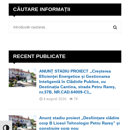
CĂUTARE INFORMAȚII
S
e
a
S
r
c
E
h
RECENT PUBLICATE
f
A
o
ANUNȚ STADIU PROIECT ,,Creșterea
r
R
Eficienței Energetice și Gestionarea
:
Inteligentă în Clădirile Publice, cu
C
Destinația Cantina, strada Petru Rareș,
nr.37B, NR.CAD.64009-C1,,
H
4 august 2026
78
Anunț stadiu proiect „Desființare clădire
corp B Liceul Tehnologic Petru Rareș” și
construire corp nou
GLISOR NIVEL CONTRAST