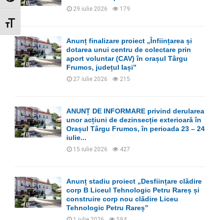
29 iulie 2026
179
GLISOR MĂRIME FONT
Anunț finalizare proiect „Înființarea și
dotarea unui centru de colectare prin
aport voluntar (CAV) în orașul Târgu
Frumos, județul Iași”
27 iulie 2026
215
ANUNȚ DE INFORMARE privind derularea
unor acțiuni de dezinsecție exterioară în
Orașul Târgu Frumos, în perioada 23 – 24
iulie...
15 iulie 2026
427
Anunț stadiu proiect „Desființare clădire
corp B Liceul Tehnologic Petru Rareș și
construire corp nou clădire Liceu
Tehnologic Petru Rareș”
1 iulie 2026
594