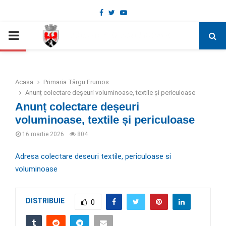
Facebook
Twitter
Youtube
Deschide bara de unelte
PRIMARY
MENU
Acasa
Primaria Târgu Frumos
Anunț colectare deșeuri voluminoase, textile și periculoase
Anunț colectare deșeuri
voluminoase, textile și periculoase
16 martie 2026
804
Adresa colectare deseuri textile, periculoase si
voluminoase
DISTRIBUIE
0